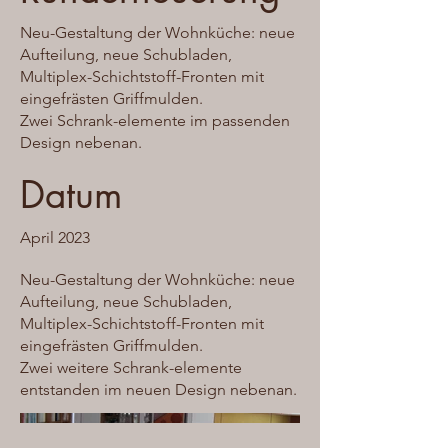
Neu-Gestaltung der Wohnküche: neue
Aufteilung, neue Schubladen,
Multiplex-Schichtstoff-Fronten mit
eingefrästen Griffmulden.
Zwei Schrank-elemente im passenden
Design nebenan.
Datum
April 2023
Neu-Gestaltung der Wohnküche: neue
Aufteilung, neue Schubladen,
Multiplex-Schichtstoff-Fronten mit
eingefrästen Griffmulden.
Zwei weitere Schrank-elemente
entstanden im neuen Design nebenan.